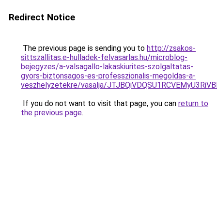
Redirect Notice
The previous page is sending you to
http://zsakos-
sittszallitas.e-hulladek-felvasarlas.hu/microblog-
bejegyzes/a-valsagallo-lakaskiurites-szolgaltatas-
gyors-biztonsagos-es-professzionalis-megoldas-a-
veszhelyzetekre/vasalja/JTJBQiVDQSU1RCVEMyU3
If you do not want to visit that page, you can
return to
the previous page
.