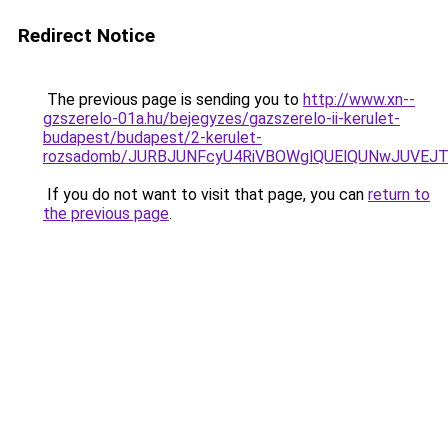
Redirect Notice
The previous page is sending you to
http://www.xn--
gzszerelo-01a.hu/bejegyzes/gazszerelo-ii-kerulet-
budapest/budapest/2-kerulet-
rozsadomb/JURBJUNFcyU4RiVBOWglQUElQUNwJUVE
If you do not want to visit that page, you can
return to
the previous page
.