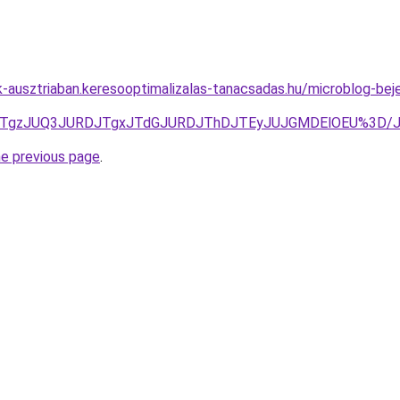
ok-ausztriaban.keresooptimalizalas-tanacsadas.hu/microblog-bej
QxJTgzJUQ3JURDJTgxJTdGJURDJThDJTEyJUJGMDElOEU%3D/J
he previous page
.