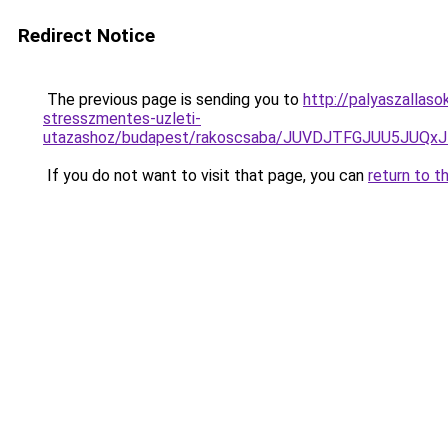
Redirect Notice
The previous page is sending you to
http://palyaszallas
stresszmentes-uzleti-
utazashoz/budapest/rakoscsaba/JUVDJTFGJUU5JU
If you do not want to visit that page, you can
return to t