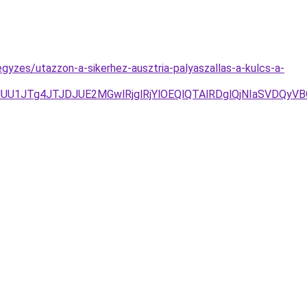
egyzes/utazzon-a-sikerhez-ausztria-palyaszallas-a-kulcs-a-
UU1JTg4JTJDJUE2MGwlRjglRjYlOEQlQTAlRDglQjNIaSVDQy