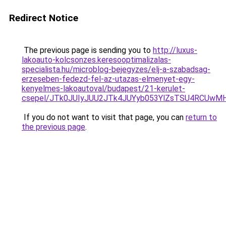
Redirect Notice
The previous page is sending you to
http://luxus-
lakoauto-kolcsonzes.keresooptimalizalas-
specialista.hu/microblog-bejegyzes/elj-a-szabadsag-
erzeseben-fedezd-fel-az-utazas-elmenyet-egy-
kenyelmes-lakoautoval/budapest/21-kerulet-
csepel/JTk0JUIyJUU2JTk4JUYyb053YlZsTSU4RCUw
If you do not want to visit that page, you can
return to
the previous page
.