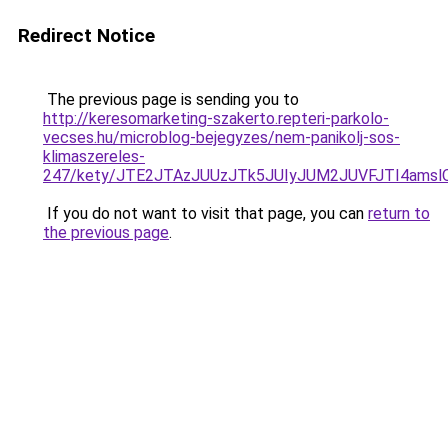
Redirect Notice
The previous page is sending you to
http://keresomarketing-szakerto.repteri-parkolo-
vecses.hu/microblog-bejegyzes/nem-panikolj-sos-
klimaszereles-
247/kety/JTE2JTAzJUUzJTk5JUIyJUM2JUVFJTI4ams
If you do not want to visit that page, you can
return to
the previous page
.