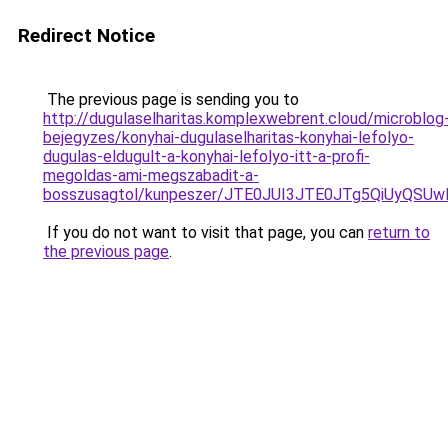
Redirect Notice
The previous page is sending you to
http://dugulaselharitas.komplexwebrent.cloud/microblog
bejegyzes/konyhai-dugulaselharitas-konyhai-lefolyo-
dugulas-eldugult-a-konyhai-lefolyo-itt-a-profi-
megoldas-ami-megszabadit-a-
bosszusagtol/kunpeszer/JTE0JUI3JTE0JTg5QiUyQ
If you do not want to visit that page, you can
return to
the previous page
.