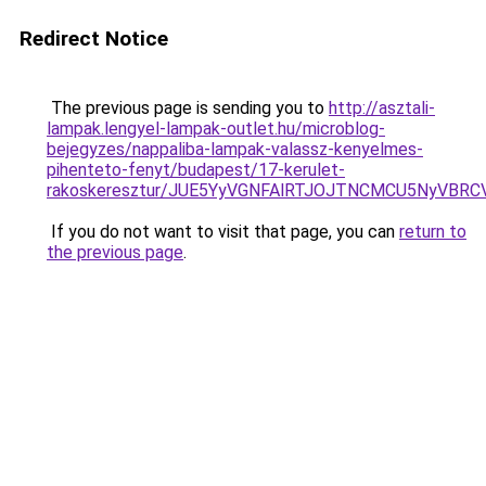
Redirect Notice
The previous page is sending you to
http://asztali-
lampak.lengyel-lampak-outlet.hu/microblog-
bejegyzes/nappaliba-lampak-valassz-kenyelmes-
pihenteto-fenyt/budapest/17-kerulet-
rakoskeresztur/JUE5YyVGNFAlRTJOJTNCMCU5NyVB
If you do not want to visit that page, you can
return to
the previous page
.